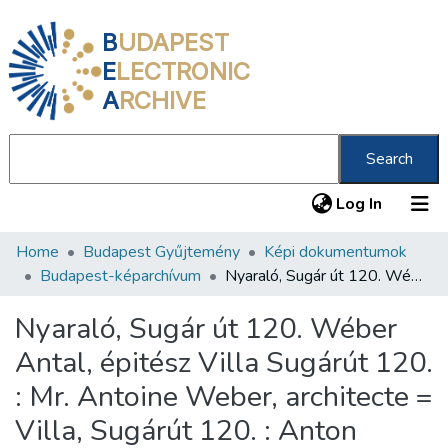
B
UDAPEST
E
LECTRONIC
A
RCHIVE
Search
(current
Log In
Home
Budapest Gyűjtemény
Képi dokumentumok
Communities & Collections
Budapest-képarchívum
Nyaraló, Sugár út 120. Wéber Antal, épitész Villa Sugárút 120. : Mr. Antoine Weber, architecte = Villa, Sugárút 120. : Anton Weber, Architect /
All of DSpace
Nyaraló, Sugár út 120. Wéber
Statistics
Antal, épitész Villa Sugárút 120.
About us
: Mr. Antoine Weber, architecte =
Villa, Sugárút 120. : Anton