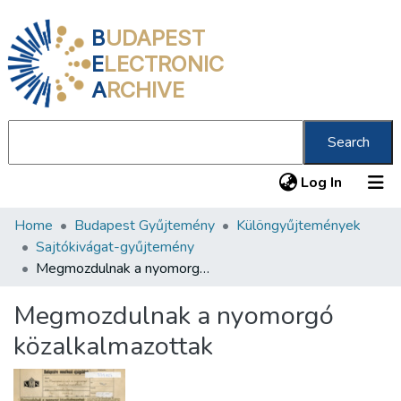
B
UDAPEST
E
LECTRONIC
A
RCHIVE
Search
(current
Log In
Home
Budapest Gyűjtemény
Különgyűjtemények
Communities & Collections
Sajtókivágat-gyűjtemény
All of DSpace
Megmozdulnak a nyomorgó közalkalmazottak
Statistics
Megmozdulnak a nyomorgó
About us
közalkalmazottak