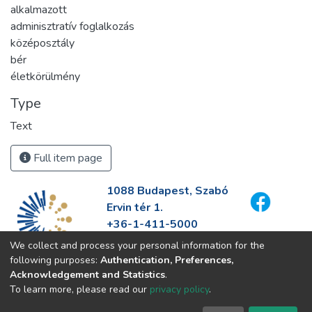
alkalmazott
adminisztratív foglalkozás
középosztály
bér
életkörülmény
Type
Text
Full item page
1088 Budapest, Szabó
Ervin tér 1.
+36-1-411-5000
info@fszek.hu
We collect and process your personal information for the
https://fszek.hu
following purposes:
Authentication, Preferences,
Acknowledgement and Statistics
.
To learn more, please read our
privacy policy
.