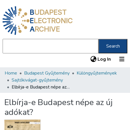
B
UDAPEST
E
LECTRONIC
A
RCHIVE
Search
(current
Log In
Home
Budapest Gyűjtemény
Különgyűjtemények
Communities & Collections
Sajtókivágat-gyűjtemény
All of DSpace
Elbírja-e Budapest népe az új adókat?
Statistics
Elbírja-e Budapest népe az új
About us
adókat?