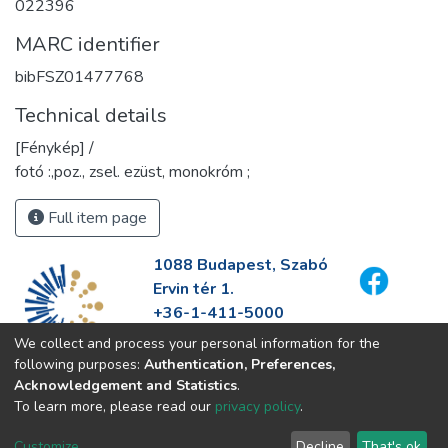
022396
MARC identifier
bibFSZ01477768
Technical details
[Fénykép] /
fotó :,poz., zsel. ezüst, monokróm ;
Full item page
1088 Budapest, Szabó
Ervin tér 1.
+36-1-411-5000
info@fszek.hu
We collect and process your personal information for the
https://fszek.hu
following purposes:
Authentication, Preferences,
Acknowledgement and Statistics
.
To learn more, please read our
privacy policy
.
Customize
Decline
That's ok