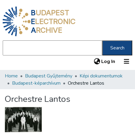
B
UDAPEST
E
LECTRONIC
A
RCHIVE
Search
(current
Log In
Home
Budapest Gyűjtemény
Képi dokumentumok
Communities & Collections
Budapest-képarchívum
Orchestre Lantos
All of DSpace
Orchestre Lantos
Statistics
About us