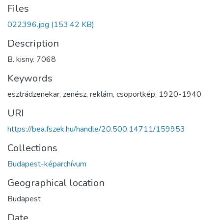
Files
022396.jpg
(153.42 KB)
Description
B. kisny. 7068
Keywords
esztrádzenekar
,
zenész
,
reklám
,
csoportkép
,
1920-1940
URI
https://bea.fszek.hu/handle/20.500.14711/159953
Collections
Budapest-képarchívum
Geographical location
Budapest
Date