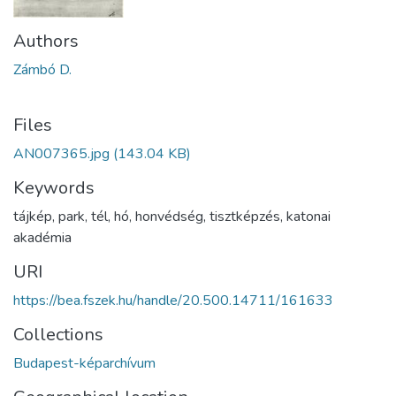
Authors
Zámbó D.
Files
AN007365.jpg
(143.04 KB)
Keywords
tájkép
,
park
,
tél
,
hó
,
honvédség
,
tisztképzés
,
katonai
akadémia
URI
https://bea.fszek.hu/handle/20.500.14711/161633
Collections
Budapest-képarchívum