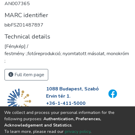
AN007365
MARC identifier
bibFSZ01487897
Technical details
[Fénykép] /
festmény :,fotóreprodukció; nyomtatott másolat, monokróm
;
Full item page
1088 Budapest, Szabó
Ervin tér 1.
+36-1-411-5000
info@fszek.hu
We collect and process your personal information for the
https://fszek.hu
following purposes:
Authentication, Preferences,
Acknowledgement and Statistics
.
To learn more, please read our
privacy policy
.