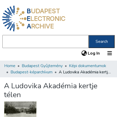
B
UDAPEST
E
LECTRONIC
A
RCHIVE
Search
(current
Log In
Home
Budapest Gyűjtemény
Képi dokumentumok
Communities & Collections
Budapest-képarchívum
A Ludovika Akadémia kertje télen
All of DSpace
A Ludovika Akadémia kertje
Statistics
télen
About us