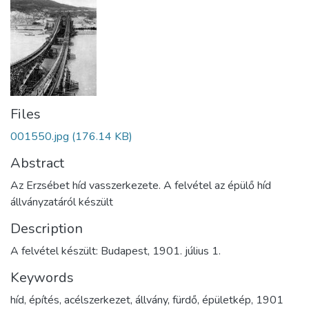
Files
001550.jpg
(176.14 KB)
Abstract
Az Erzsébet híd vasszerkezete. A felvétel az épülő híd
állványzatáról készült
Description
A felvétel készült: Budapest, 1901. július 1.
Keywords
híd
,
építés
,
acélszerkezet
,
állvány
,
fürdő
,
épületkép
,
1901