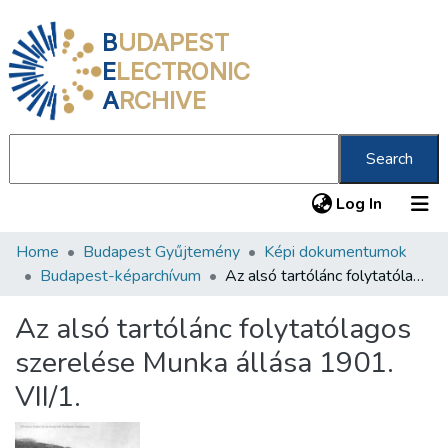
B
UDAPEST
E
LECTRONIC
A
RCHIVE
Search
(current
Log In
Home
Budapest Gyűjtemény
Képi dokumentumok
Communities & Collections
Budapest-képarchívum
Az alsó tartólánc folytatólagos szerelése Munka állása 1901. VII/1.
All of DSpace
Az alsó tartólánc folytatólagos
Statistics
szerelése Munka állása 1901.
About us
VII/1.