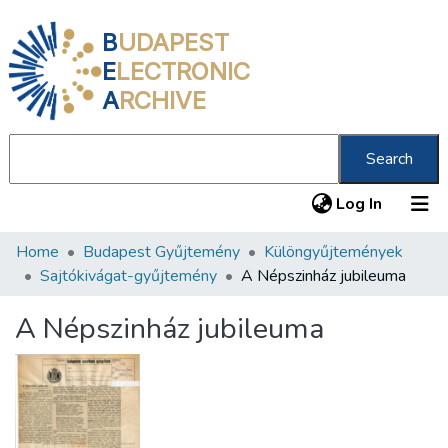
B
UDAPEST
E
LECTRONIC
A
RCHIVE
Search
(current
Log In
Home
Budapest Gyűjtemény
Különgyűjtemények
Communities & Collections
Sajtókivágat-gyűjtemény
A Népszinház jubileuma
All of DSpace
A Népszinház jubileuma
Statistics
About us