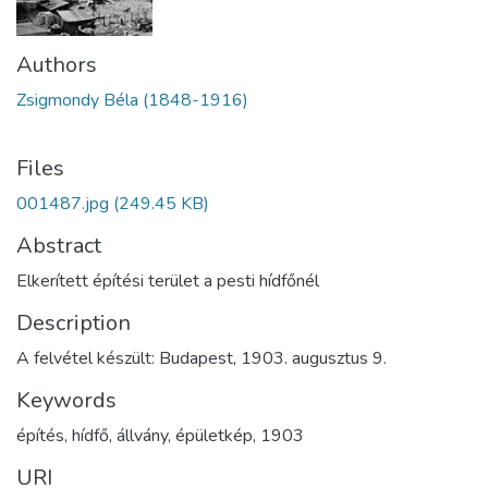
Authors
Zsigmondy Béla (1848-1916)
Files
001487.jpg
(249.45 KB)
Abstract
Elkerített építési terület a pesti hídfőnél
Description
A felvétel készült: Budapest, 1903. augusztus 9.
Keywords
építés
,
hídfő
,
állvány
,
épületkép
,
1903
URI