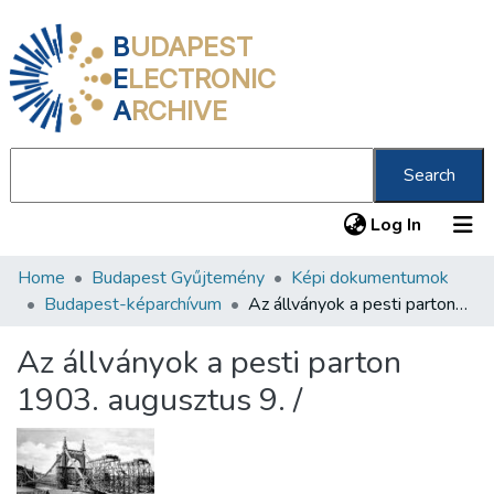
B
UDAPEST
E
LECTRONIC
A
RCHIVE
Search
(current
Log In
Home
Budapest Gyűjtemény
Képi dokumentumok
Communities & Collections
Budapest-képarchívum
Az állványok a pesti parton 1903. augusztus 9. /
All of DSpace
Az állványok a pesti parton
Statistics
1903. augusztus 9. /
About us