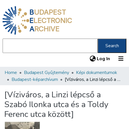
B
UDAPEST
E
LECTRONIC
A
RCHIVE
Search
(current
Log In
Home
Budapest Gyűjtemény
Képi dokumentumok
Communities & Collections
Budapest-képarchívum
[Víziváros, a Linzi lépcső a Szabó Ilonka utca és a Toldy Ferenc utca között]
All of DSpace
[Víziváros, a Linzi lépcső a
Statistics
Szabó Ilonka utca és a Toldy
About us
Ferenc utca között]