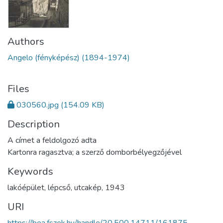
Authors
Angelo (fényképész) (1894-1974)
Files
030560.jpg
(154.09 KB)
Description
A címet a feldolgozó adta
Kartonra ragasztva; a szerző domborbélyegzőjével
Keywords
lakóépület
,
lépcső
,
utcakép
,
1943
URI