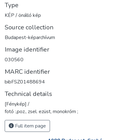
Type
KÉP / önálló kép
Source collection
Budapest-képarchívum
Image identifier
030560
MARC identifier
bibFSZ01488694
Technical details
[Fénykép] /
fotó :,poz., zsel. ezüst, monokróm ;
Full item page