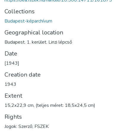
https://bea.fszek.hu/handle/20.500.14711/161875
Collections
Budapest-képarchívum
Geographical location
Budapest. 1. kerület. Linzi lépcső
Date
[1943]
Creation date
1943
Extent
15,2x22,9 cm, (teljes méret: 18,5x24,5 cm)
Rights
Jogok: Szerző; FSZEK