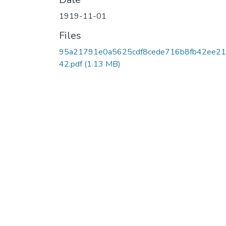
1919-11-01
Files
95a21791e0a5625cdf8cede716b8fb42ee2
42.pdf
(1.13 MB)