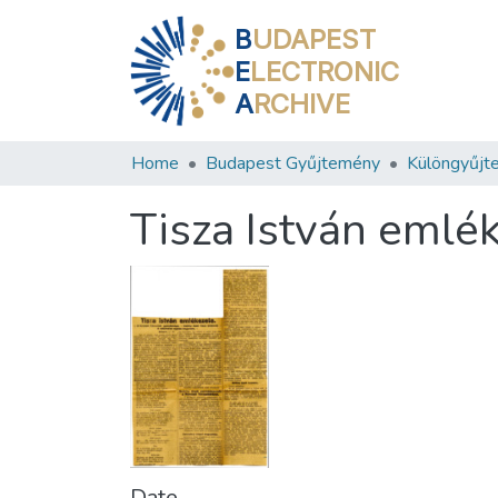
B
UDAPEST
E
LECTRONIC
A
RCHIVE
Home
Budapest Gyűjtemény
Különgyűjt
Tisza István emlé
Date