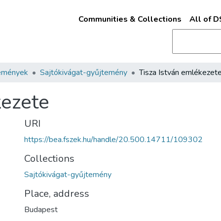
Communities & Collections
All of 
emények
Sajtókivágat-gyűjtemény
Tisza István emlékezet
kezete
URI
https://bea.fszek.hu/handle/20.500.14711/109302
Collections
Sajtókivágat-gyűjtemény
Place, address
Budapest