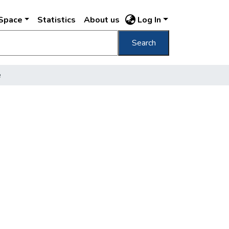
DSpace
Statistics
About us
Log In
Search
e