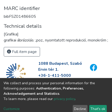
MARC identifier
bibFSZ01486605
Technical details
[Grafika]
grafikai ábrázolás :,poz., nyomtatott reprodukció, monokróm ;
Full item page
1088 Budapest, Szabó
Ervin tér 1.
+36-1-411-5000
info@fszek.hu
We collect and process your personal information for the
https://fszek.hu
following purposes:
Authentication, Preferences,
Acknowledgement and Statistics
.
To learn more, please read our
privacy policy
.
Customize
Decline
That's ok