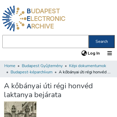
B
UDAPEST
E
LECTRONIC
A
RCHIVE
Search
(current
Log In
Home
Budapest Gyűjtemény
Képi dokumentumok
Communities & Collections
Budapest-képarchívum
A kőbányai úti régi honvéd laktanya bejárata
All of DSpace
A kőbányai úti régi honvéd
Statistics
laktanya bejárata
About us