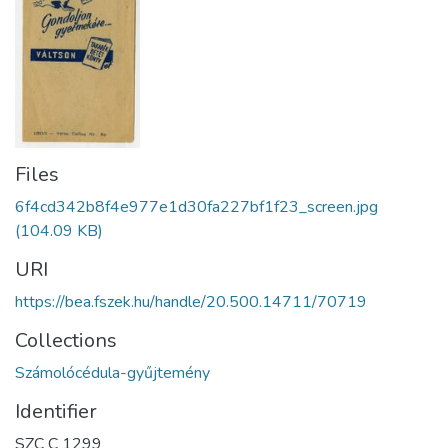
Files
6f4cd342b8f4e977e1d30fa227bf1f23_screen.jpg
(104.09 KB)
URI
https://bea.fszek.hu/handle/20.500.14711/70719
Collections
Számolócédula-gyűjtemény
Identifier
SZC C 1299