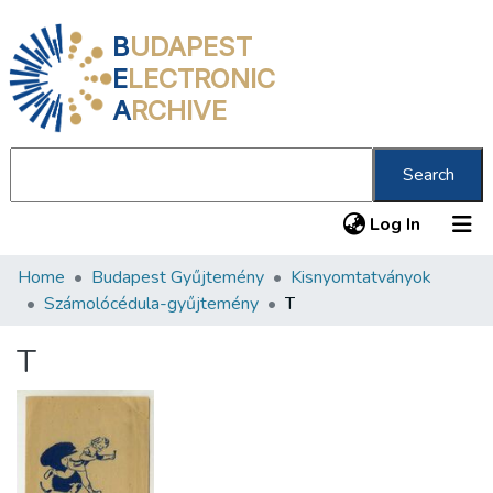
B
UDAPEST
E
LECTRONIC
A
RCHIVE
Search
(current
Log In
Home
Budapest Gyűjtemény
Kisnyomtatványok
Communities & Collections
Számolócédula-gyűjtemény
T
All of DSpace
T
Statistics
About us