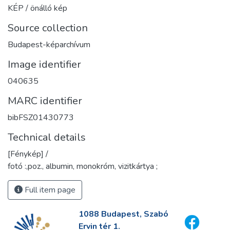
KÉP / önálló kép
Source collection
Budapest-képarchívum
Image identifier
040635
MARC identifier
bibFSZ01430773
Technical details
[Fénykép] /
fotó :,poz., albumin, monokróm, vizitkártya ;
Full item page
1088 Budapest, Szabó
Ervin tér 1.