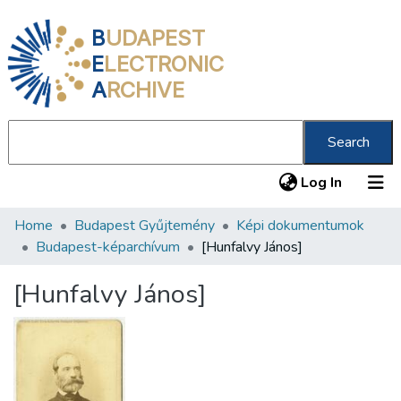
B
UDAPEST
E
LECTRONIC
A
RCHIVE
Search
(current
Log In
Home
Budapest Gyűjtemény
Képi dokumentumok
Communities & Collections
Budapest-képarchívum
[Hunfalvy János]
All of DSpace
[Hunfalvy János]
Statistics
About us