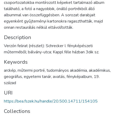
csoportozatokba montírozott képeket tartalmazó album
található, a fotó a nagyobbik, önálló portrékból álló
albummal van összefüggésben. A sorozat darabjait
egyenként gyűjteményi kartonokra ragaszthatták, majd
onnan restaurálás nélkül eltávolították.
Description
Verzón felirat (részlet): Schrecker I. fényképészeti
műterméből; bálvány-utca; Kappl féle házban 3dik sz.
Keywords
arckép
,
műtermi portré
,
tudományos akadémia
,
akadémikus
,
geográfus
,
egyetemi tanár
,
avatás
,
fényképalbum
,
19.
század
URI
https://bea.fszek.hu/handle/20.500.14711/154105
Collections