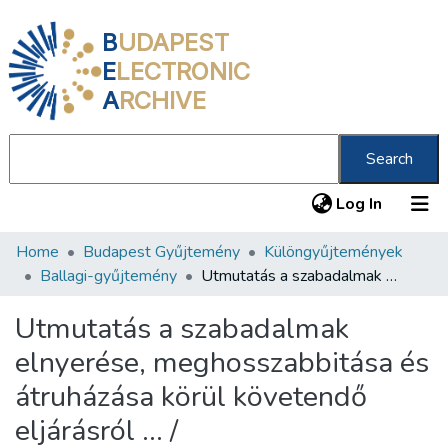
B
UDAPEST
E
LECTRONIC
A
RCHIVE
Search
(current
Log In
Home
Budapest Gyűjtemény
Különgyűjtemények
Communities & Collections
Ballagi-gyűjtemény
Utmutatás a szabadalmak elnyerése, meghosszabbitása és átruházása körül követendő eljárásról ... /
All of DSpace
Utmutatás a szabadalmak
Statistics
elnyerése, meghosszabbitása és
About us
átruházása körül követendő
eljárásról ... /