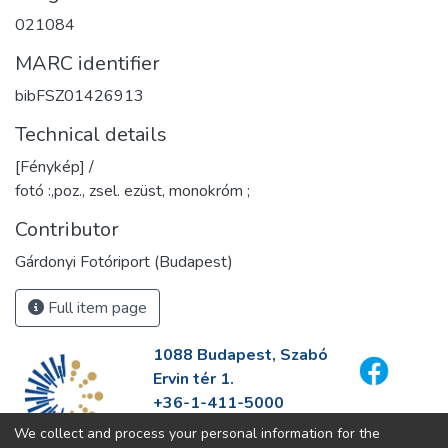
021084
MARC identifier
bibFSZ01426913
Technical details
[Fénykép] /
fotó :,poz., zsel. ezüst, monokróm ;
Contributor
Gárdonyi Fotóriport (Budapest)
Full item page
1088 Budapest, Szabó
Ervin tér 1.
+36-1-411-5000
info@fszek.hu
We collect and process your personal information for the