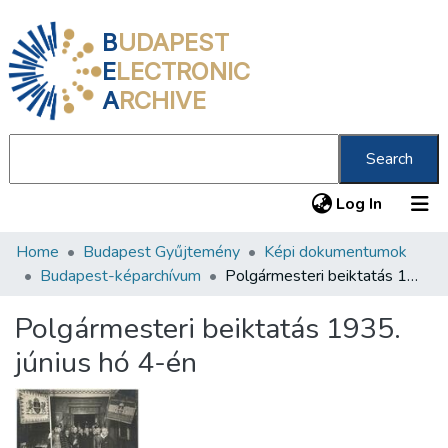
B
UDAPEST
E
LECTRONIC
A
RCHIVE
Search
(current
Log In
Home
Budapest Gyűjtemény
Képi dokumentumok
Communities & Collections
Budapest-képarchívum
Polgármesteri beiktatás 1935. június hó 4-én
All of DSpace
Polgármesteri beiktatás 1935.
Statistics
június hó 4-én
About us