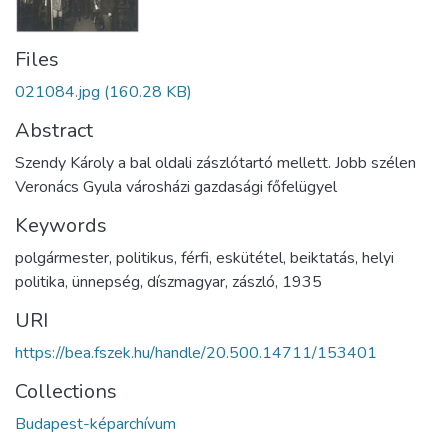
Files
021084.jpg
(160.28 KB)
Abstract
Szendy Károly a bal oldali zászlótartó mellett. Jobb szélen
Veronács Gyula városházi gazdasági főfelügyel
Keywords
polgármester
,
politikus
,
férfi
,
eskütétel
,
beiktatás
,
helyi
politika
,
ünnepség
,
díszmagyar
,
zászló
,
1935
URI
https://bea.fszek.hu/handle/20.500.14711/153401
Collections
Budapest-képarchívum