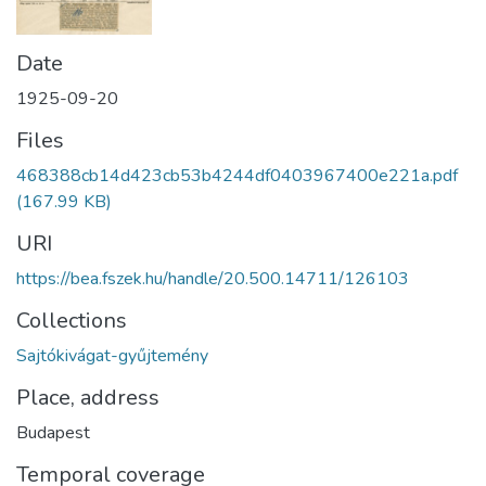
Date
1925-09-20
Files
468388cb14d423cb53b4244df0403967400e221a.pdf
(167.99 KB)
URI
https://bea.fszek.hu/handle/20.500.14711/126103
Collections
Sajtókivágat-gyűjtemény
Place, address
Budapest
Temporal coverage