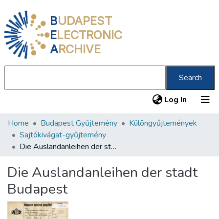
B
UDAPEST
E
LECTRONIC
A
RCHIVE
Search
(current
Log In
Home
Budapest Gyűjtemény
Különgyűjtemények
Communities & Collections
Sajtókivágat-gyűjtemény
All of DSpace
Die Auslandanleihen der stadt Budapest
Statistics
Die Auslandanleihen der stadt
About us
Budapest