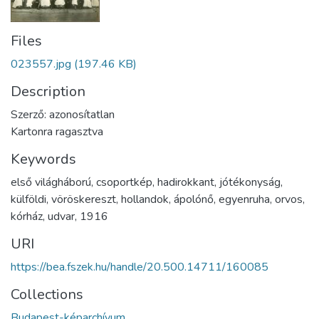
Files
023557.jpg
(197.46 KB)
Description
Szerző: azonosítatlan
Kartonra ragasztva
Keywords
első világháború
,
csoportkép
,
hadirokkant
,
jótékonyság
,
külföldi
,
vöröskereszt
,
hollandok
,
ápolónő
,
egyenruha
,
orvos
,
kórház
,
udvar
,
1916
URI
https://bea.fszek.hu/handle/20.500.14711/160085
Collections
Budapest-képarchívum