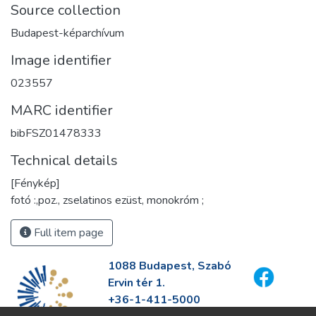
Source collection
Budapest-képarchívum
Image identifier
023557
MARC identifier
bibFSZ01478333
Technical details
[Fénykép]
fotó :,poz., zselatinos ezüst, monokróm ;
Full item page
1088 Budapest, Szabó
Ervin tér 1.
+36-1-411-5000