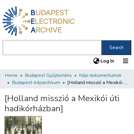
B
UDAPEST
E
LECTRONIC
A
RCHIVE
Search
(current
Log In
Home
Budapest Gyűjtemény
Képi dokumentumok
Communities & Collections
Budapest-képarchívum
[Holland misszió a Mexikói úti hadikórházban]
All of DSpace
[Holland misszió a Mexikói úti
Statistics
hadikórházban]
About us