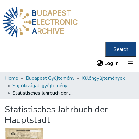
B
UDAPEST
E
LECTRONIC
A
RCHIVE
Search
(current
Log In
Home
Budapest Gyűjtemény
Különgyűjtemények
Communities & Collections
Sajtókivágat-gyűjtemény
All of DSpace
Statistisches Jahrbuch der Hauptstadt
Statistics
Statistisches Jahrbuch der
About us
Hauptstadt