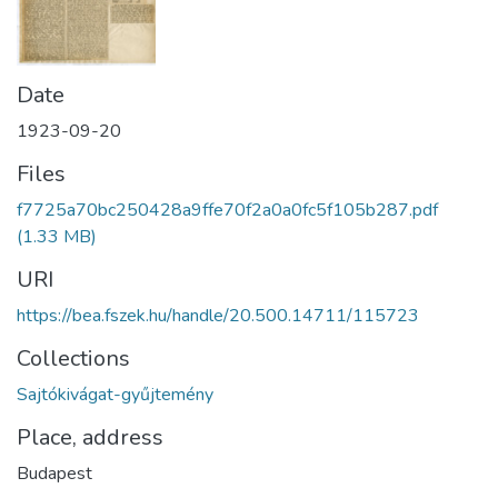
Date
1923-09-20
Files
f7725a70bc250428a9ffe70f2a0a0fc5f105b287.pdf
(1.33 MB)
URI
https://bea.fszek.hu/handle/20.500.14711/115723
Collections
Sajtókivágat-gyűjtemény
Place, address
Budapest