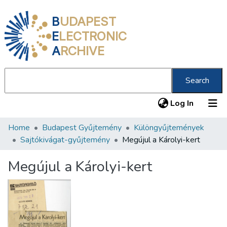
B
UDAPEST
E
LECTRONIC
A
RCHIVE
Search
(current
Log In
Home
Budapest Gyűjtemény
Különgyűjtemények
Communities & Collections
Sajtókivágat-gyűjtemény
Megújul a Károlyi-kert
All of DSpace
Megújul a Károlyi-kert
Statistics
About us