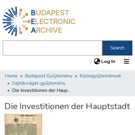
B
UDAPEST
E
LECTRONIC
A
RCHIVE
Search
(current
Log In
Home
Budapest Gyűjtemény
Különgyűjtemények
Communities & Collections
Sajtókivágat-gyűjtemény
All of DSpace
Die Investitionen der Hauptstadt
Statistics
Die Investitionen der Hauptstadt
About us