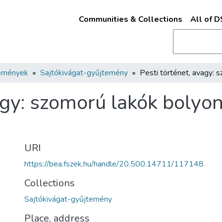
Communities & Collections
All of 
emények
Sajtókivágat-gyűjtemény
agy: szomorú lakók bolyo
URI
https://bea.fszek.hu/handle/20.500.14711/117148
Collections
Sajtókivágat-gyűjtemény
Place, address