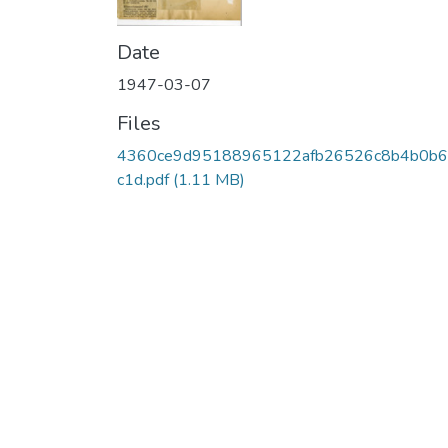
Date
1947-03-07
Files
4360ce9d95188965122afb26526c8b4b0b
c1d.pdf
(1.11 MB)