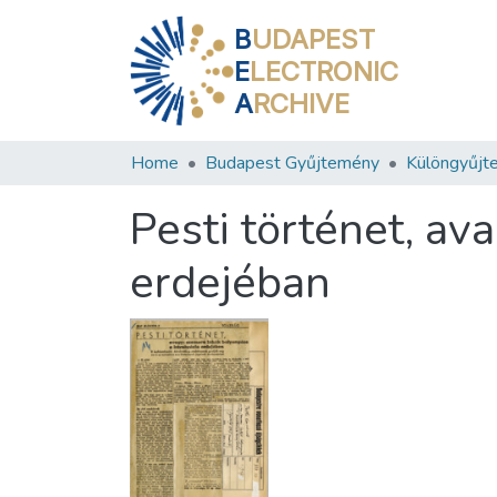
B
UDAPEST
E
LECTRONIC
A
RCHIVE
Home
Budapest Gyűjtemény
Különgyűjt
Pesti történet, av
erdejéban