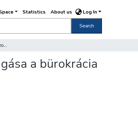
DSpace
Statistics
About us
Log In
Search
Pesti történet, avagy: szomorú lakók bolyongása a bürokrácia erdejéban
ngása a bürokrácia