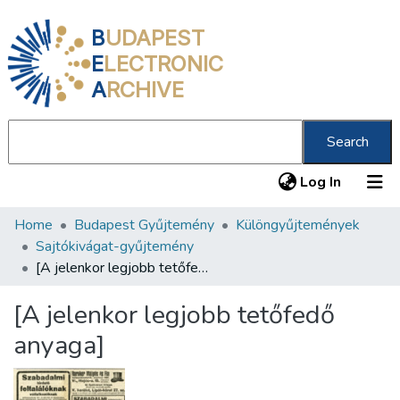
B
UDAPEST
E
LECTRONIC
A
RCHIVE
Search
(current
Log In
Home
Budapest Gyűjtemény
Különgyűjtemények
Communities & Collections
Sajtókivágat-gyűjtemény
All of DSpace
[A jelenkor legjobb tetőfedő anyaga]
Statistics
[A jelenkor legjobb tetőfedő
About us
anyaga]