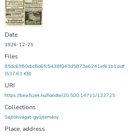
Date
1926-12-25
Files
85dc6980cbc8d6fc5438f043d5873e6241ef61b1.pdf
(537.63 KB)
URI
https://bea.fszek.hu/handle/20.500.14711/133725
Collections
Sajtókivágat-gyűjtemény
Place, address