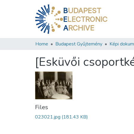
B
UDAPEST
E
LECTRONIC
A
RCHIVE
Home
Budapest Gyűjtemény
Képi doku
[Esküvői csoportké
Files
023021.jpg
(181.43 KB)