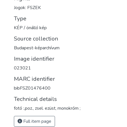
Jogok: FSZEK
Type
KÉP / önálló kép
Source collection
Budapest-képarchívum
Image identifier
023021
MARC identifier
bibFSZ01476400
Technical details
fotó :,poz., zsel. ezüst, monokróm ;
Full item page