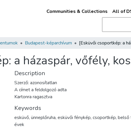
Communities & Collections
All of 
mentumok
Budapest-képarchívum
p: a házaspár, vőfély, ko
Description
Szerző: azonosítatlan
A címet a feldolgozó adta
Kartonra ragasztva
Keywords
esküvő
,
ünneplőruha
,
esküvői fénykép
,
csoportkép
,
belső 
évek