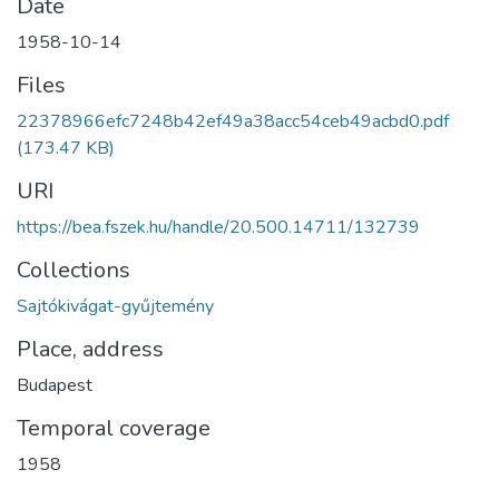
Date
1958-10-14
Files
22378966efc7248b42ef49a38acc54ceb49acbd0.pdf
(173.47 KB)
URI
https://bea.fszek.hu/handle/20.500.14711/132739
Collections
Sajtókivágat-gyűjtemény
Place, address
Budapest
Temporal coverage
1958