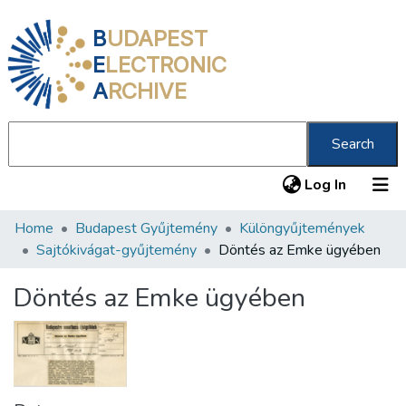
B
UDAPEST
E
LECTRONIC
A
RCHIVE
Search
(current
Log In
Home
Budapest Gyűjtemény
Különgyűjtemények
Communities & Collections
Sajtókivágat-gyűjtemény
Döntés az Emke ügyében
All of DSpace
Döntés az Emke ügyében
Statistics
About us