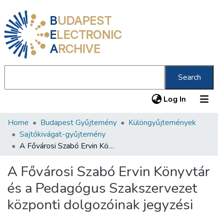
B
UDAPEST
E
LECTRONIC
A
RCHIVE
Search
(current
Log In
Home
Budapest Gyűjtemény
Különgyűjtemények
Communities & Collections
Sajtókivágat-gyűjtemény
All of DSpace
A Fővárosi Szabó Ervin Könyvtár és a Pedagógus Szakszervezet központi dolgozóinak jegyzési versenye
Statistics
A Fővárosi Szabó Ervin Könyvtár
About us
és a Pedagógus Szakszervezet
központi dolgozóinak jegyzési