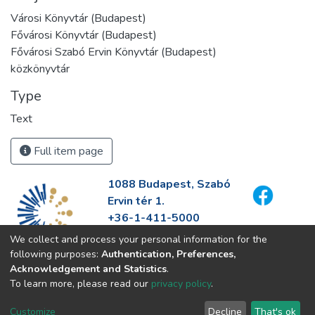
Városi Könyvtár (Budapest)
Fővárosi Könyvtár (Budapest)
Fővárosi Szabó Ervin Könyvtár (Budapest)
közkönyvtár
Type
Text
Full item page
1088 Budapest, Szabó
Ervin tér 1.
+36-1-411-5000
info@fszek.hu
We collect and process your personal information for the
https://fszek.hu
following purposes:
Authentication, Preferences,
Acknowledgement and Statistics
.
To learn more, please read our
privacy policy
.
Customize
Decline
That's ok