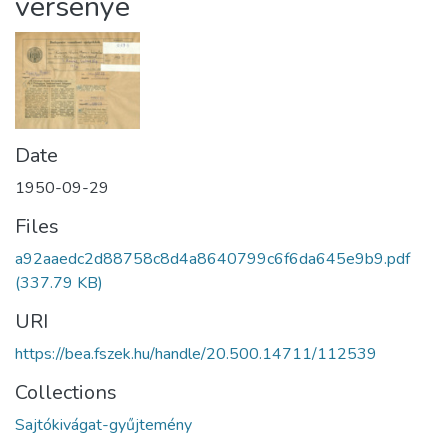
versenye
Date
1950-09-29
Files
a92aaedc2d88758c8d4a8640799c6f6da645e9b9.pdf
(337.79 KB)
URI
https://bea.fszek.hu/handle/20.500.14711/112539
Collections
Sajtókivágat-gyűjtemény