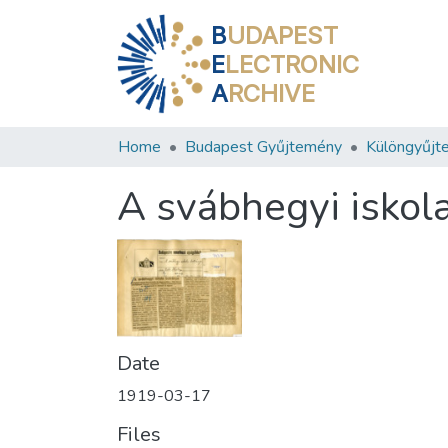
B
UDAPEST
E
LECTRONIC
A
RCHIVE
Home
Budapest Gyűjtemény
Különgyűjt
A svábhegyi iskol
Date
1919-03-17
Files