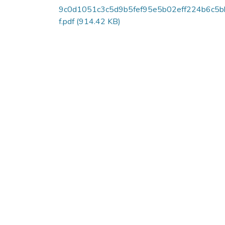
9c0d1051c3c5d9b5fef95e5b02eff224b6c5b
f.pdf
(914.42 KB)