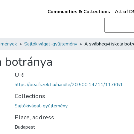
Communities & Collections
All of 
emények
Sajtókivágat-gyűjtemény
A svábhegyi iskola bot
a botránya
URI
https://bea.fszek.hu/handle/20.500.14711/117681
Collections
Sajtókivágat-gyűjtemény
Place, address
Budapest