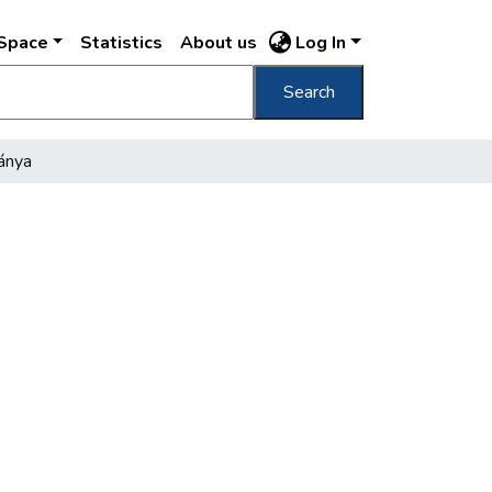
DSpace
Statistics
About us
Log In
Search
ránya