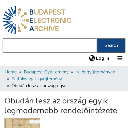
B
UDAPEST
E
LECTRONIC
A
RCHIVE
Search
(current
Log In
Home
Budapest Gyűjtemény
Különgyűjtemények
Communities & Collections
Sajtókivágat-gyűjtemény
All of DSpace
Óbudán lesz az ország egyik legmodernebb rendelőintézete
Statistics
Óbudán lesz az ország egyik
About us
legmodernebb rendelőintézete