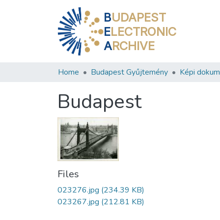
B
UDAPEST
E
LECTRONIC
A
RCHIVE
Home
Budapest Gyűjtemény
Képi doku
Budapest
Files
023276.jpg
(234.39 KB)
023267.jpg
(212.81 KB)