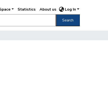
DSpace
Statistics
About us
Log In
Search