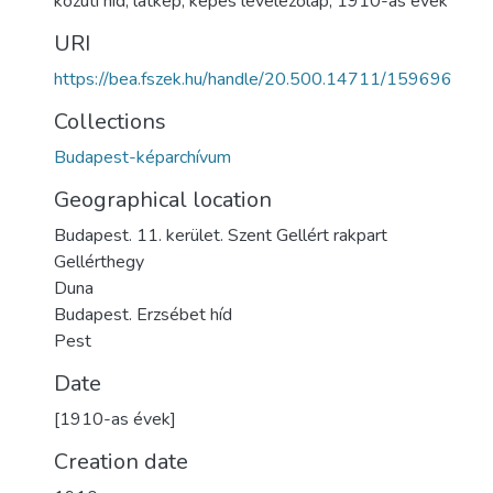
közúti híd
,
látkép
,
képes levelezőlap
,
1910-as évek
URI
https://bea.fszek.hu/handle/20.500.14711/159696
Collections
Budapest-képarchívum
Geographical location
Budapest. 11. kerület. Szent Gellért rakpart
Gellérthegy
Duna
Budapest. Erzsébet híd
Pest
Date
[1910-as évek]
Creation date