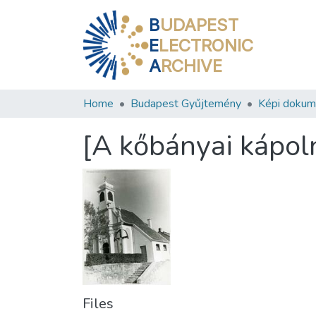
B
UDAPEST
E
LECTRONIC
A
RCHIVE
Home
Budapest Gyűjtemény
Képi doku
[A kőbányai kápol
Files