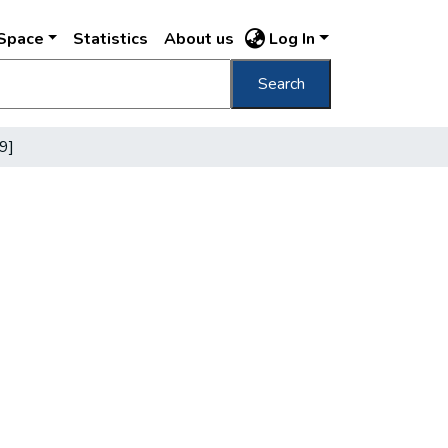
DSpace
Statistics
About us
Log In
Search
9]