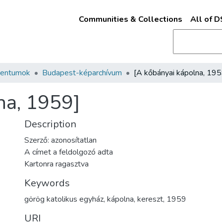
Communities & Collections
All of 
mentumok
Budapest-képarchívum
[A kőbányai kápolna, 195
na, 1959]
Description
Szerző: azonosítatlan
A címet a feldolgozó adta
Kartonra ragasztva
Keywords
görög katolikus egyház
,
kápolna
,
kereszt
,
1959
URI