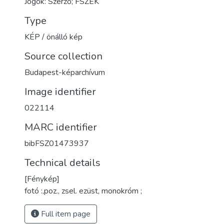
Jogok: Szerző; FSZEK
Type
KÉP / önálló kép
Source collection
Budapest-képarchívum
Image identifier
022114
MARC identifier
bibFSZ01473937
Technical details
[Fénykép]
fotó :,poz., zsel. ezüst, monokróm ;
Full item page