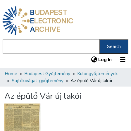
B
UDAPEST
E
LECTRONIC
A
RCHIVE
Search
(current
Log In
Home
Budapest Gyűjtemény
Különgyűjtemények
Communities & Collections
Sajtókivágat-gyűjtemény
Az épülő Vár új lakói
All of DSpace
Az épülő Vár új lakói
Statistics
About us