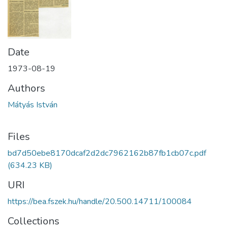
Date
1973-08-19
Authors
Mátyás István
Files
bd7d50ebe8170dcaf2d2dc7962162b87fb1cb07c.pdf
(634.23 KB)
URI
https://bea.fszek.hu/handle/20.500.14711/100084
Collections