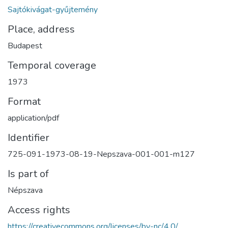
Sajtókivágat-gyűjtemény
Place, address
Budapest
Temporal coverage
1973
Format
application/pdf
Identifier
725-091-1973-08-19-Nepszava-001-001-m127
Is part of
Népszava
Access rights
https://creativecommons.org/licenses/by-nc/4.0/