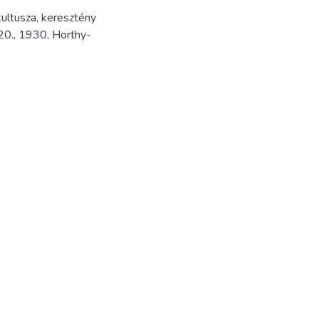
kultusza
,
keresztény
20.
,
1930
,
Horthy-