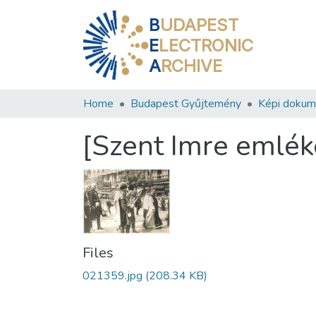
B
UDAPEST
E
LECTRONIC
A
RCHIVE
Home
Budapest Gyűjtemény
Képi doku
[Szent Imre emlék
Files
021359.jpg
(208.34 KB)