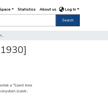
DSpace
Statistics
About us
Log In
Search
[Szent Imre emlékév, Szent Jobb körmenet, 1930]
 1930]
entek a "Szent Imre
könyvben (szerk.: