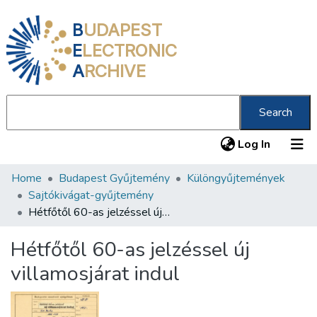
B
UDAPEST
E
LECTRONIC
A
RCHIVE
Search
(current
Log In
Home
Budapest Gyűjtemény
Különgyűjtemények
Communities & Collections
Sajtókivágat-gyűjtemény
All of DSpace
Hétfőtől 60-as jelzéssel új villamosjárat indul
Statistics
Hétfőtől 60-as jelzéssel új
About us
villamosjárat indul