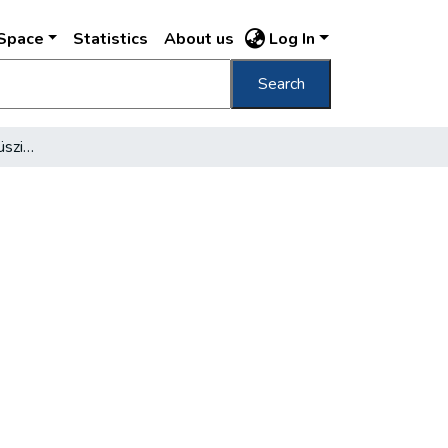
DSpace
Statistics
About us
Log In
Search
Jubilál a "sugár-uti dalmüszinház"