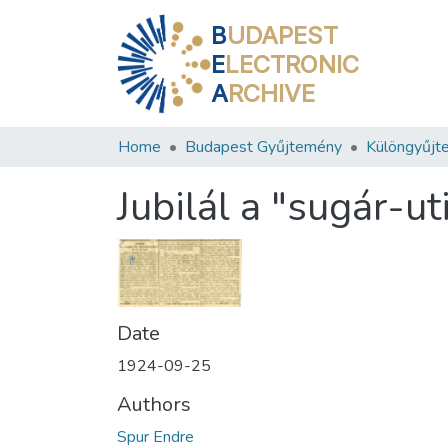
B
UDAPEST
E
LECTRONIC
A
RCHIVE
Home
Budapest Gyűjtemény
Különgyűjt
Jubilál a "sugár-u
Date
1924-09-25
Authors
Spur Endre