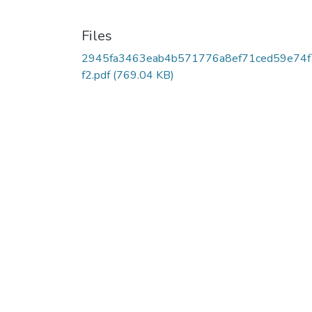
Files
2945fa3463eab4b571776a8ef71ced59e74f
f2.pdf
(769.04 KB)