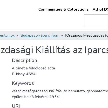
Communities & Collections
All of 
mentumok
Budapest-képarchívum
dasági Kiállítás az Ipar
Description
A címet a feldolgozó adta
B. kisny. 4584
Keywords
vásár
,
mezőgazdasági kiállítás
,
árubemutató
,
gabonaterm
épület
,
belső felvétel
,
1934
URI