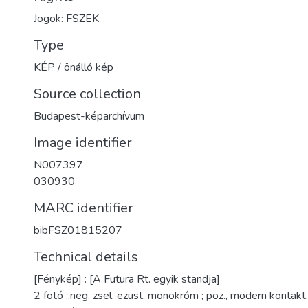
Jogok: FSZEK
Type
KÉP / önálló kép
Source collection
Budapest-képarchívum
Image identifier
N007397
030930
MARC identifier
bibFSZ01815207
Technical details
[Fénykép] : [A Futura Rt. egyik standja]
2 fotó :,neg. zsel. ezüst, monokróm ; poz., modern kontakt,