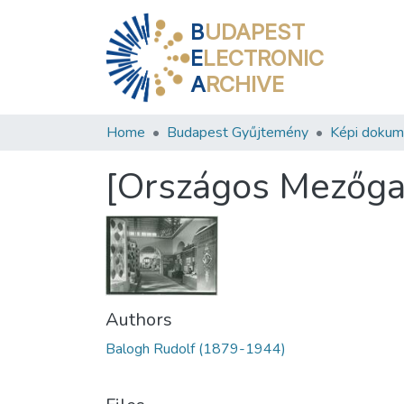
B
UDAPEST
E
LECTRONIC
A
RCHIVE
Home
Budapest Gyűjtemény
Képi doku
[Országos Mezőgaz
Authors
Balogh Rudolf (1879-1944)