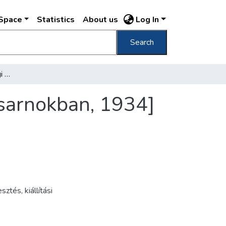
DSpace
Statistics
About us
Log In
Search
[Országos Mezőgazdasági Kiállítás az Iparcsarnokban, 1934]
csarnokban, 1934]
esztés
,
kiállítási