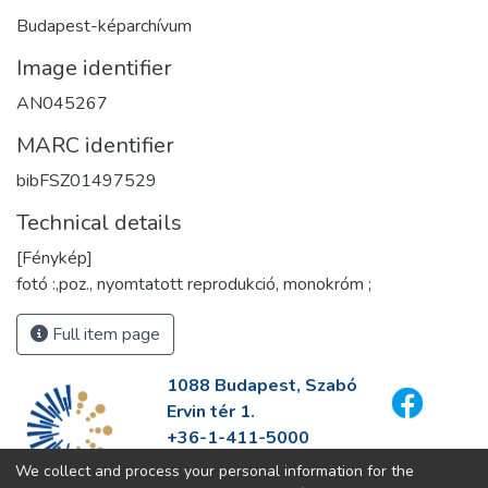
Budapest-képarchívum
Image identifier
AN045267
MARC identifier
bibFSZ01497529
Technical details
[Fénykép]
fotó :,poz., nyomtatott reprodukció, monokróm ;
Full item page
1088 Budapest, Szabó
Ervin tér 1.
+36-1-411-5000
info@fszek.hu
We collect and process your personal information for the