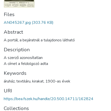
Files
AN045267.jpg
(303.76 KB)
Abstract
A portál, a bejáratnál a tulajdonos látható
Description
A szerző azonosítatlan
A címet a feldolgozó adta
Keywords
áruház
,
textiláru
,
kirakat
,
1900-as évek
URI
https://bea.fszek.hu/handle/20.500.14711/162824
Collections