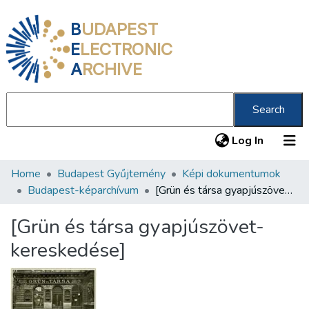
B
UDAPEST
E
LECTRONIC
A
RCHIVE
Search
(current
Log In
Home
Budapest Gyűjtemény
Képi dokumentumok
Communities & Collections
Budapest-képarchívum
[Grün és társa gyapjúszövet-kereskedése]
All of DSpace
[Grün és társa gyapjúszövet-
Statistics
kereskedése]
About us