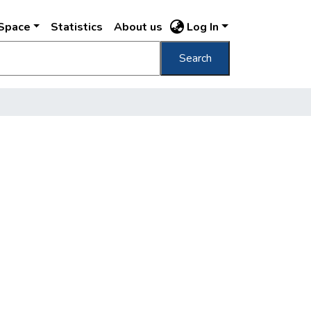
DSpace
Statistics
About us
Log In
Search