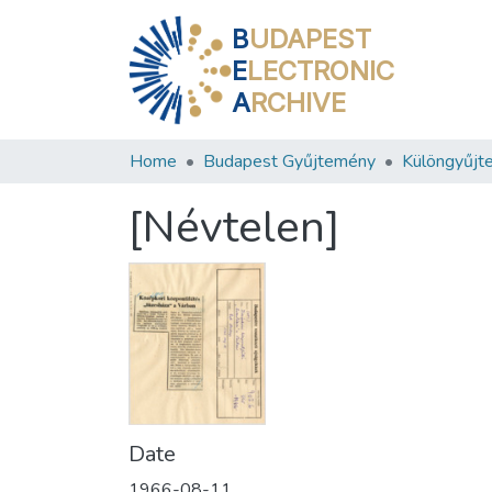
B
UDAPEST
E
LECTRONIC
A
RCHIVE
Home
Budapest Gyűjtemény
Különgyűjt
[Névtelen]
Date
1966-08-11