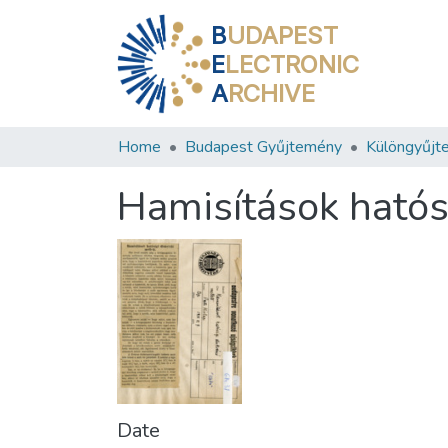
B
UDAPEST
E
LECTRONIC
A
RCHIVE
Home
Budapest Gyűjtemény
Különgyűjt
Hamisítások hatósá
Date