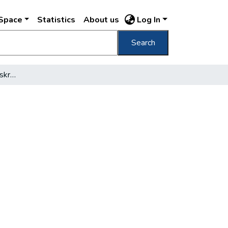
DSpace
Statistics
About us
Log In
Search
Hamisítások hatósági diskréció mellett