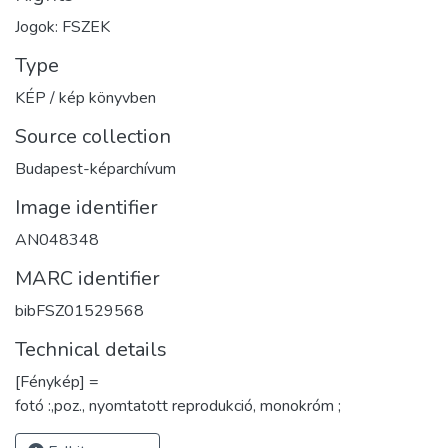
Jogok: FSZEK
Type
KÉP / kép könyvben
Source collection
Budapest-képarchívum
Image identifier
AN048348
MARC identifier
bibFSZ01529568
Technical details
[Fénykép] =
fotó :,poz., nyomtatott reprodukció, monokróm ;