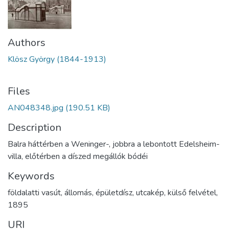
Authors
Klösz György (1844-1913)
Files
AN048348.jpg
(190.51 KB)
Description
Balra háttérben a Weninger-, jobbra a lebontott Edelsheim-
villa, előtérben a díszed megállók bódéi
Keywords
földalatti vasút
,
állomás
,
épületdísz
,
utcakép
,
külső felvétel
,
1895
URI