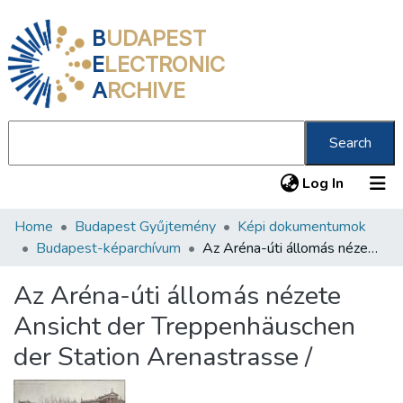
B
UDAPEST
E
LECTRONIC
A
RCHIVE
Search
(current
Log In
Home
Budapest Gyűjtemény
Képi dokumentumok
Communities & Collections
Budapest-képarchívum
Az Aréna-úti állomás nézete Ansicht der Treppenhäuschen der Station Arenastrasse /
All of DSpace
Az Aréna-úti állomás nézete
Statistics
Ansicht der Treppenhäuschen
About us
der Station Arenastrasse /