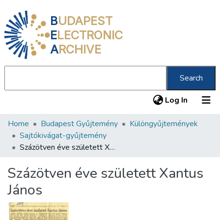
B
UDAPEST
E
LECTRONIC
A
RCHIVE
Search
(current
Log In
Home
Budapest Gyűjtemény
Különgyűjtemények
Communities & Collections
Sajtókivágat-gyűjtemény
All of DSpace
Százötven éve született Xantus János
Statistics
Százötven éve született Xantus
About us
János