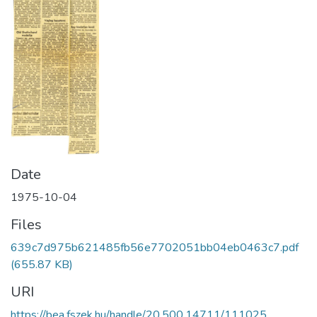
Date
1975-10-04
Files
639c7d975b621485fb56e7702051bb04eb0463c7.pdf
(655.87 KB)
URI
https://bea.fszek.hu/handle/20.500.14711/111025