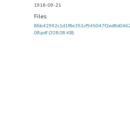
1918-09-21
Files
8fdc42992c1d1f8e351cf945047f2ed8d046
08.pdf
(328.08 KB)