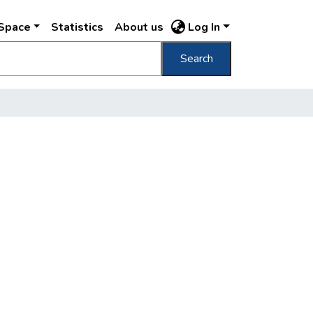
DSpace
Statistics
About us
Log In
Search