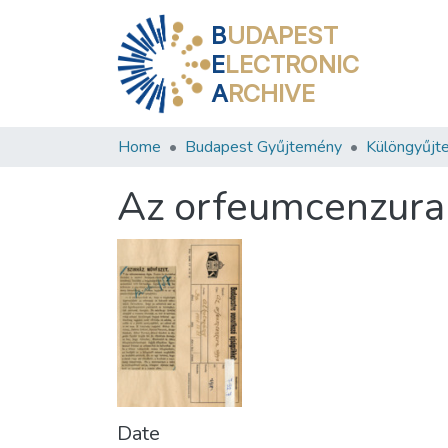
B
UDAPEST
E
LECTRONIC
A
RCHIVE
Home
Budapest Gyűjtemény
Különgyűjt
Az orfeumcenzura
Date