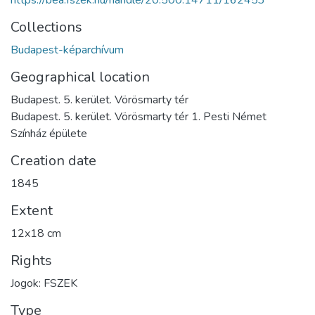
https://bea.fszek.hu/handle/20.500.14711/162453
Collections
Budapest-képarchívum
Geographical location
Budapest. 5. kerület. Vörösmarty tér
Budapest. 5. kerület. Vörösmarty tér 1. Pesti Német
Színház épülete
Creation date
1845
Extent
12x18 cm
Rights
Jogok: FSZEK
Type