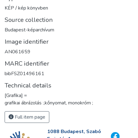
KÉP / kép könyvben
Source collection
Budapest-képarchívum
Image identifier
AN061659
MARC identifier
bibFSZ01496161
Technical details
[Grafika] =
grafikai ábrázolás :,kőnyomat, monokróm ;
Full item page
1088 Budapest, Szabó