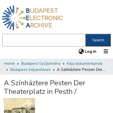
B
UDAPEST
E
LECTRONIC
A
RCHIVE
Search
(current
Log In
Home
Budapest Gyűjtemény
Képi dokumentumok
Communities & Collections
Budapest-képarchívum
A Színháztere Pesten Der Theaterplatz in Pesth /
All of DSpace
A Színháztere Pesten Der
Statistics
Theaterplatz in Pesth /
About us