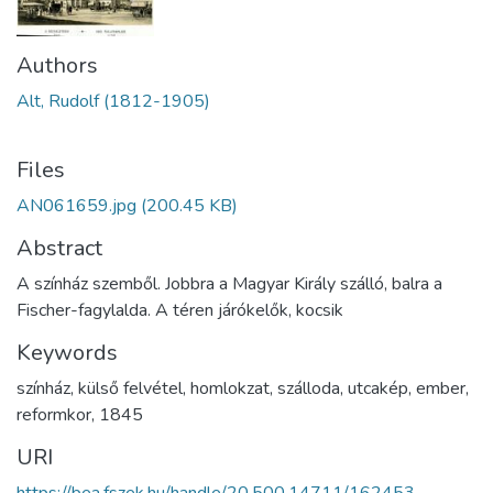
Authors
Alt, Rudolf (1812-1905)
Files
AN061659.jpg
(200.45 KB)
Abstract
A színház szemből. Jobbra a Magyar Király szálló, balra a
Fischer-fagylalda. A téren járókelők, kocsik
Keywords
színház
,
külső felvétel
,
homlokzat
,
szálloda
,
utcakép
,
ember
,
reformkor
,
1845
URI