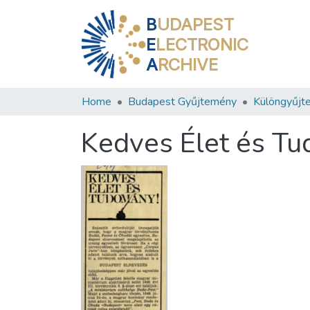
B
UDAPEST
E
LECTRONIC
A
RCHIVE
Home
Budapest Gyűjtemény
Különgyűjt
Kedves Élet és T