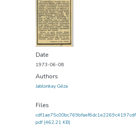
Date
1973-06-08
Authors
Jablonkay Géza
Files
cdf1ae75c00bc769bfaef6dc1e2269c4197cdf
pdf
(462.21 KB)