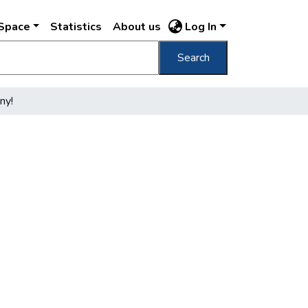
DSpace
Statistics
About us
Log In
Search
ny!