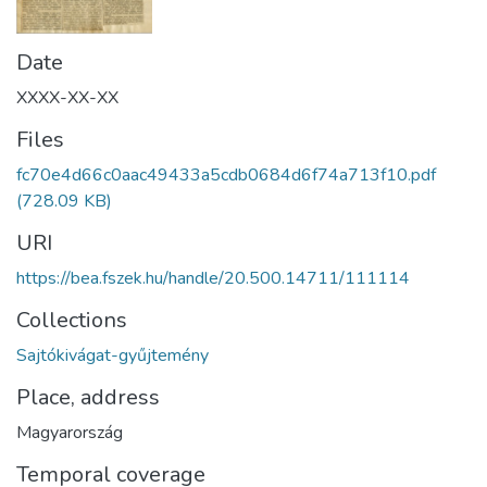
Date
XXXX-XX-XX
Files
fc70e4d66c0aac49433a5cdb0684d6f74a713f10.pdf
(728.09 KB)
URI
https://bea.fszek.hu/handle/20.500.14711/111114
Collections
Sajtókivágat-gyűjtemény
Place, address
Magyarország
Temporal coverage