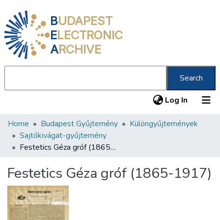
B
UDAPEST
E
LECTRONIC
A
RCHIVE
Search
(current
Log In
Home
Budapest Gyűjtemény
Különgyűjtemények
Communities & Collections
Sajtókivágat-gyűjtemény
All of DSpace
Festetics Géza gróf (1865-1917)
Statistics
Festetics Géza gróf (1865-1917)
About us