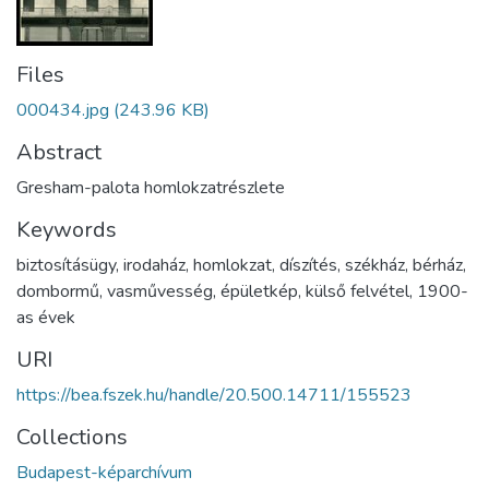
Files
000434.jpg
(243.96 KB)
Abstract
Gresham-palota homlokzatrészlete
Keywords
biztosításügy
,
irodaház
,
homlokzat
,
díszítés
,
székház
,
bérház
,
dombormű
,
vasművesség
,
épületkép
,
külső felvétel
,
1900-
as évek
URI
https://bea.fszek.hu/handle/20.500.14711/155523
Collections
Budapest-képarchívum