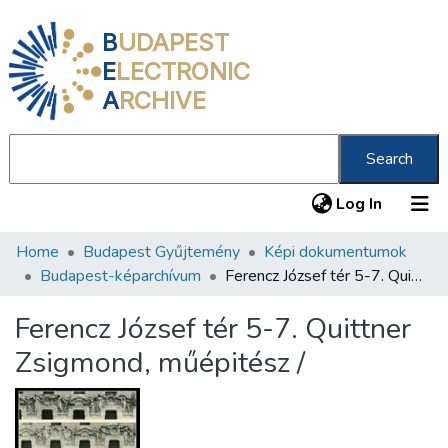
B
UDAPEST
E
LECTRONIC
A
RCHIVE
Search
(current
Log In
Home
Budapest Gyűjtemény
Képi dokumentumok
Communities & Collections
Budapest-képarchívum
Ferencz József tér 5-7. Quittner Zsigmond, műépitész /
All of DSpace
Ferencz József tér 5-7. Quittner
Statistics
Zsigmond, műépitész /
About us