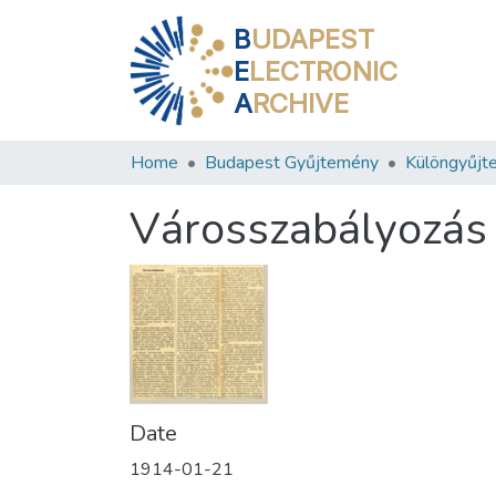
B
UDAPEST
E
LECTRONIC
A
RCHIVE
Home
Budapest Gyűjtemény
Különgyűjt
Városszabályozás
Date
1914-01-21