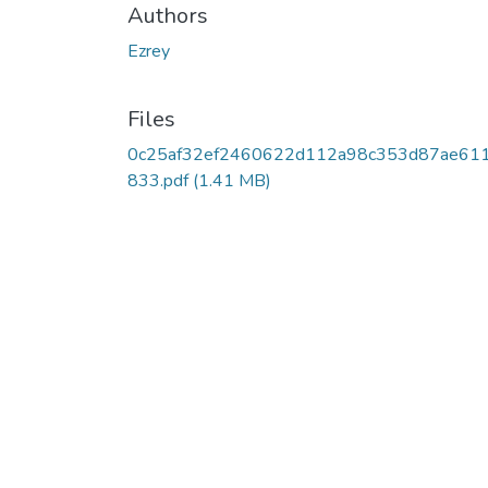
Authors
Ezrey
Files
0c25af32ef2460622d112a98c353d87ae61
833.pdf
(1.41 MB)