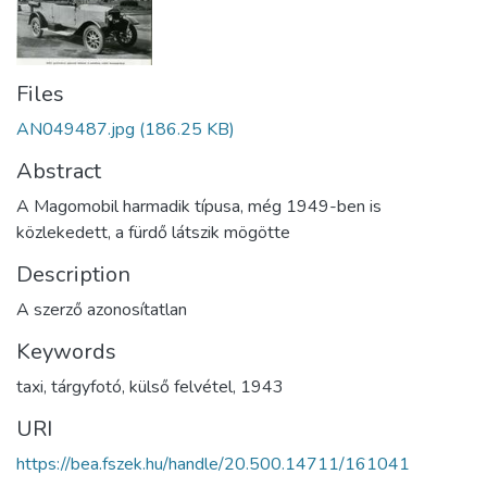
Files
AN049487.jpg
(186.25 KB)
Abstract
A Magomobil harmadik típusa, még 1949-ben is
közlekedett, a fürdő látszik mögötte
Description
A szerző azonosítatlan
Keywords
taxi
,
tárgyfotó
,
külső felvétel
,
1943
URI
https://bea.fszek.hu/handle/20.500.14711/161041