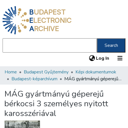
B
UDAPEST
E
LECTRONIC
A
RCHIVE
Search
(current
Log In
Home
Budapest Gyűjtemény
Képi dokumentumok
Communities & Collections
Budapest-képarchívum
MÁG gyártmányú géperejű bérkocsi 3 személyes nyitott karosszériával
All of DSpace
MÁG gyártmányú géperejű
Statistics
bérkocsi 3 személyes nyitott
About us
karosszériával