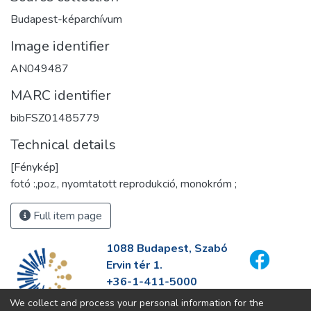
Budapest-képarchívum
Image identifier
AN049487
MARC identifier
bibFSZ01485779
Technical details
[Fénykép]
fotó :,poz., nyomtatott reprodukció, monokróm ;
Full item page
1088 Budapest, Szabó
Ervin tér 1.
+36-1-411-5000
info@fszek.hu
We collect and process your personal information for the