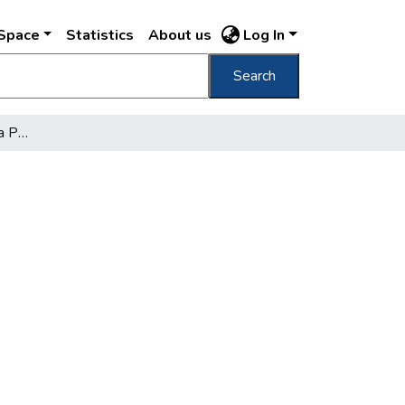
DSpace
Statistics
About us
Log In
Search
Budapest jubileuma és a Pesti Napló