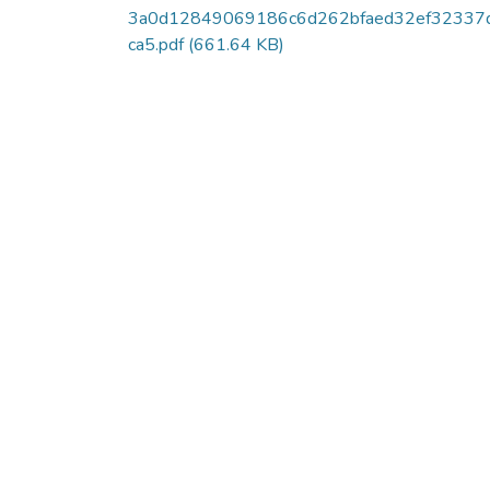
3a0d12849069186c6d262bfaed32ef32337
ca5.pdf
(661.64 KB)