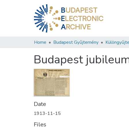
B
UDAPEST
E
LECTRONIC
A
RCHIVE
Home
Budapest Gyűjtemény
Különgyűjt
Budapest jubileum
Date
1913-11-15
Files