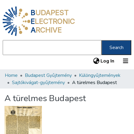
B
UDAPEST
E
LECTRONIC
A
RCHIVE
Search
(current
Log In
Home
Budapest Gyűjtemény
Különgyűjtemények
Communities & Collections
Sajtókivágat-gyűjtemény
A türelmes Budapest
All of DSpace
A türelmes Budapest
Statistics
About us