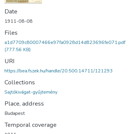
Date
1911-08-08
Files
a1d7709c80007466e97fa0928d14d823696fe071.pdf
(777.56 KB)
URI
https://bea.fszek.hu/handle/20.500.14711/121293
Collections
Sajtókivágat-gyűjtemény
Place, address
Budapest
Temporal coverage