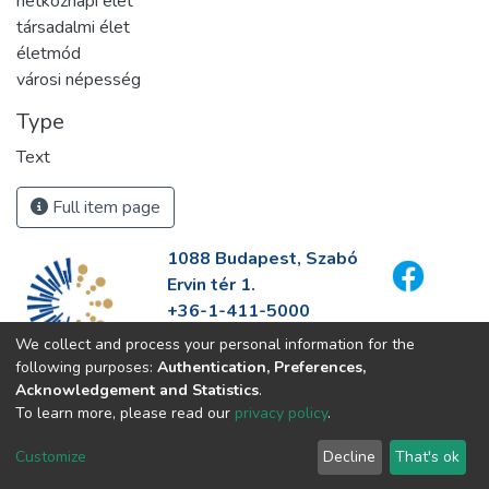
hétköznapi élet
társadalmi élet
életmód
városi népesség
Type
Text
Full item page
1088 Budapest, Szabó
Ervin tér 1.
+36-1-411-5000
info@fszek.hu
We collect and process your personal information for the
https://fszek.hu
following purposes:
Authentication, Preferences,
Acknowledgement and Statistics
.
To learn more, please read our
privacy policy
.
Customize
Decline
That's ok