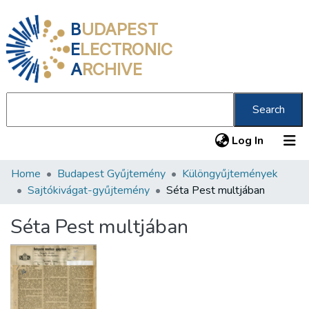
B
UDAPEST
E
LECTRONIC
A
RCHIVE
Search
(current
Log In
Home
Budapest Gyűjtemény
Különgyűjtemények
Communities & Collections
Sajtókivágat-gyűjtemény
Séta Pest multjában
All of DSpace
Séta Pest multjában
Statistics
About us