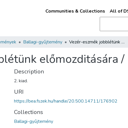
Communities & Collections
All of 
emények
Ballagi-gyűjtemény
Vezér-eszmék jobblétünk előmozditására /
létünk előmozditására /
Description
2. kiad.
URI
https://bea.fszek.hu/handle/20.500.14711/176902
Collections
Ballagi-gyűjtemény