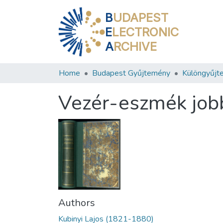
B
UDAPEST
E
LECTRONIC
A
RCHIVE
Home
Budapest Gyűjtemény
Különgyűjt
Vezér-eszmék jobb
Authors
Kubinyi Lajos (1821-1880)