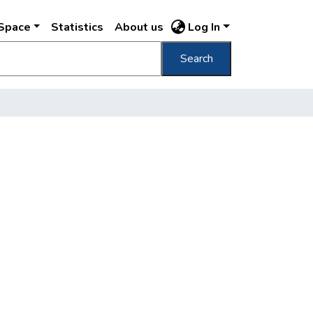
DSpace
Statistics
About us
Log In
Search