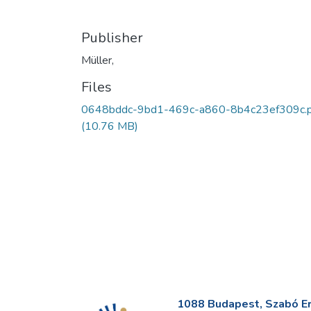
Publisher
Müller,
Files
0648bddc-9bd1-469c-a860-8b4c23ef309c.p
(10.76 MB)
1088 Budapest, Szabó Erv